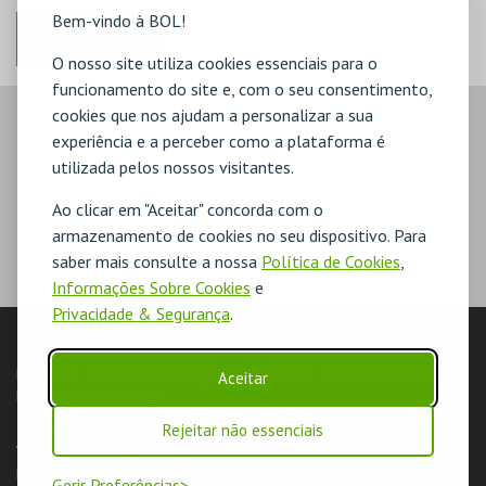
Bem-vindo à BOL!
ANTERIOR
O nosso site utiliza cookies essenciais para o
funcionamento do site e, com o seu consentimento,
cookies que nos ajudam a personalizar a sua
experiência e a perceber como a plataforma é
utilizada pelos nossos visitantes.
Ao clicar em "Aceitar" concorda com o
armazenamento de cookies no seu dispositivo. Para
saber mais consulte a nossa
Política de Cookies
,
Informações Sobre Cookies
e
Privacidade & Segurança
.
LOJA
Pesquisar
Carrinho de compras
Eventos
Cartões
Produtos
Aceitar
Livro de Reclamações
Rejeitar não essenciais
AUTENTICAÇÃO
Login & Registo de Clientes
Minha Conta
Produtores
Gerir Preferências