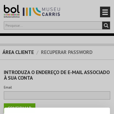
Olá,
iniciar sessão
PT
0
CARRINHO
ÁREA CLIENTE
RECUPERAR PASSWORD
EVENTOS
INTRODUZA O ENDEREÇO DE E-MAIL ASSOCIADO
CARTÕES
À SUA CONTA
PRODUTOS
Email