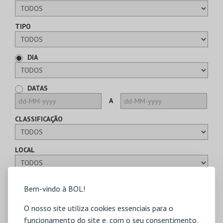
TIPO
DIA
DATAS
A
CLASSIFICAÇÃO
LOCAL
CARTÕES
Bem-vindo à BOL!
TIPO
O nosso site utiliza cookies essenciais para o
funcionamento do site e, com o seu consentimento,