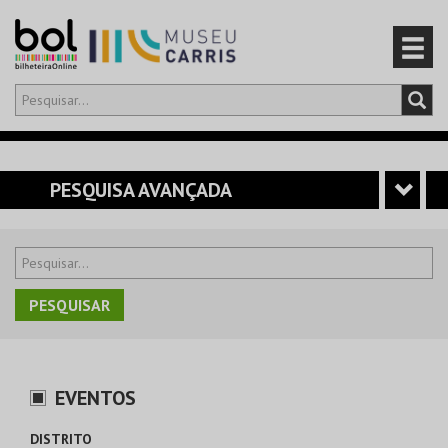
Olá,
iniciar sessão
PT
0
CARRINHO
PESQUISA AVANÇADA
EVENTOS
CARTÕES
PRODUTOS
EVENTOS
DISTRITO