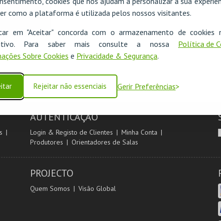
nsentimento, cookies que nos ajudam a personalizar a sua experiên
er como a plataforma é utilizada pelos nossos visitantes.
icar em "Aceitar" concorda com o armazenamento de cookies 
ositivo. Para saber mais consulte a nossa
Política de 
ações Sobre Cookies
e
Privacidade & Segurança
.
itar
Rejeitar não essenciais
Gerir Preferências
AUTENTICAÇÃO
s
Login & Registo de Clientes
Minha Conta
Produtores
Orientadores de Salas
PROJECTO
Quem Somos
Visão Global