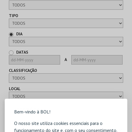
TIPO
DIA
DATAS
A
CLASSIFICAÇÃO
LOCAL
CARTÕES
Bem-vindo à BOL!
TIPO
O nosso site utiliza cookies essenciais para o
funcionamento do site e, com o seu consentimento,