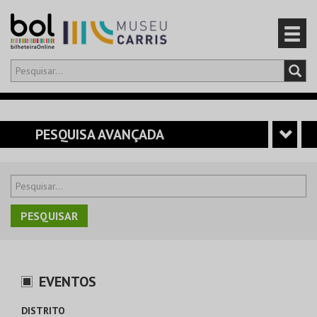
Olá,
iniciar sessão
PT
0
CARRINHO
PESQUISA AVANÇADA
EVENTOS
CARTÕES
PRODUTOS
EVENTOS
DISTRITO