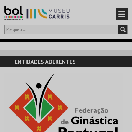
Olá,
iniciar sessão
PT
0
CARRINHO
ENTIDADES ADERENTES
EVENTOS
CARTÕES
PRODUTOS