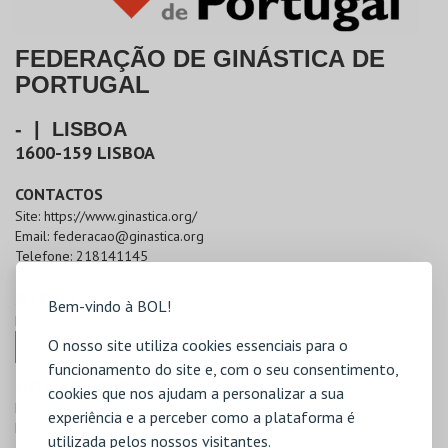
FEDERAÇÃO DE GINÁSTICA DE
PORTUGAL
-
|
LISBOA
1600-159
LISBOA
CONTACTOS
Site:
https://www.ginastica.org/
Email:
federacao@ginastica.org
Telefone:
218141145
SITE BOL
Bem-vindo à BOL!
https://ginastica.bol.pt
O nosso site utiliza cookies essenciais para o
COMPRAR
funcionamento do site e, com o seu consentimento,
ENTIDADE RESPONSÁVEL
cookies que nos ajudam a personalizar a sua
Federação de Ginástica de Portugal
experiência e a perceber como a plataforma é
NIF:
501381074
utilizada pelos nossos visitantes.