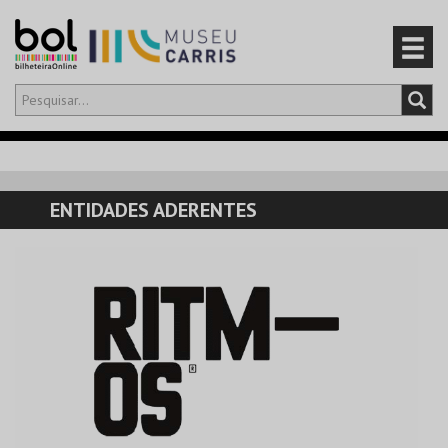
Olá,
iniciar sessão
PT
0
CARRINHO
ENTIDADES ADERENTES
EVENTOS
CARTÕES
PRODUTOS