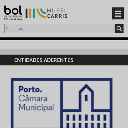
Olá,
iniciar sessão
PT
0
CARRINHO
ENTIDADES ADERENTES
EVENTOS
CARTÕES
PRODUTOS