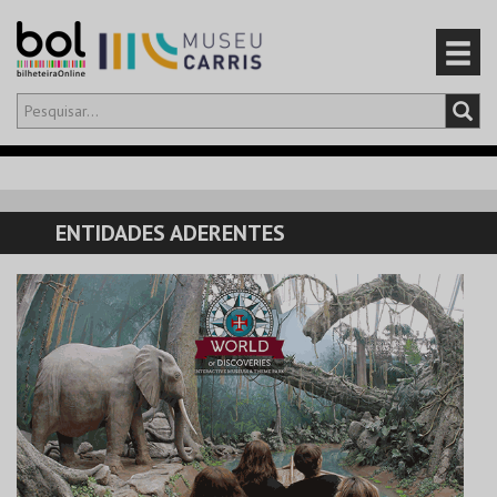
Olá,
iniciar sessão
PT
0
CARRINHO
ENTIDADES ADERENTES
EVENTOS
CARTÕES
PRODUTOS