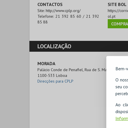
CONTACTOS
SITE BOL
Site:
http://www.cplp.org/
https://cor
Telefone:
21 392 85 60 / 21 392
ol.pt
85 88
COMPRA
LOCALIZAÇÃO
MORADA
Bem-v
Palácio Conde de Penafiel, Rua de S. Mamede (ao Cal
1100-533 Lisboa
O noss
Direcções para CPLP
seu co
perceb
Ao cl
disp
Inform