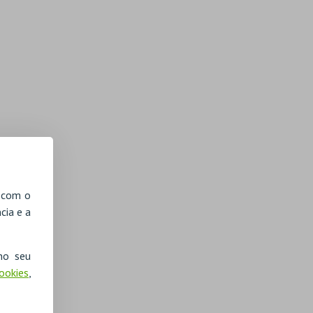
, com o
cia e a
no seu
Cookies
,