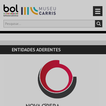
Olá,
iniciar sessão
PT
0
CARRINHO
ENTIDADES ADERENTES
EVENTOS
CARTÕES
PRODUTOS