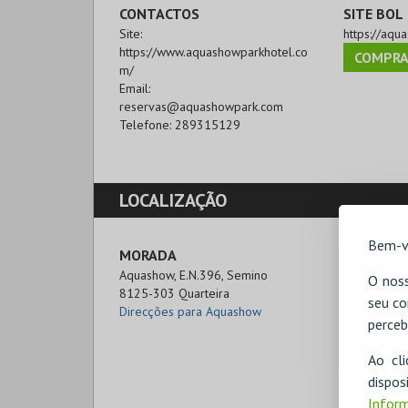
CONTACTOS
SITE BOL
Site:
https://aqu
https://www.aquashowparkhotel.co
COMPRA
m/
Email:
reservas@aquashowpark.com
Telefone:
289315129
LOCALIZAÇÃO
Bem-v
MORADA
Aquashow, E.N.396, Semino

O noss
8125-303 Quarteira
seu co
Direcções para Aquashow
perceb
Ao cl
disp
Inform