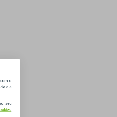
, com o
cia e a
no seu
Cookies
,