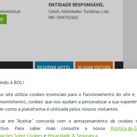
ENTIDADE RESPONSÁVEL
ashow.bol.pt
Celoli, Actividades Turísticas, Lda
NIF:
504702602
R
RESERVAR HOTEL
ALUGAR VIATURA
indo à BOL!
o site utiliza cookies essenciais para o funcionamento do site e
nsentimento, cookies que nos ajudam a personalizar a sua experiên
er como a plataforma é utilizada pelos nossos visitantes.
icar em "Aceitar" concorda com o armazenamento de cookies 
ositivo. Para saber mais consulte a nossa
Política de 
ações Sobre Cookies
e
Privacidade & Segurança
.