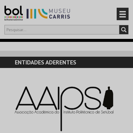
Olá,
iniciar sessão
PT
0
CARRINHO
ENTIDADES ADERENTES
EVENTOS
CARTÕES
PRODUTOS