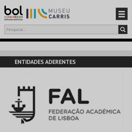
Olá,
iniciar sessão
PT
0
CARRINHO
ENTIDADES ADERENTES
EVENTOS
CARTÕES
PRODUTOS