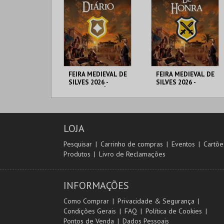
FEIRA MEDIEVAL DE
FEIRA MEDIEVAL DE
SILVES 2026 -
SILVES 2026 -
BILHETE DIÁRIO
DUELOS DE HONRA
CENTRO HISTÓRICO
CENTRO HISTÓRICO
SILVES
SILVES
LOJA
MAIS INFO
MAIS INFO
Pesquisar
Carrinho de compras
Eventos
Cartõe
Produtos
Livro de Reclamações
COMPRAR
COMPRAR
INFORMAÇÕES
Como Comprar
Privacidade & Segurança
Condições Gerais
FAQ
Política de Cookies
Pontos de Venda
Dados Pessoais