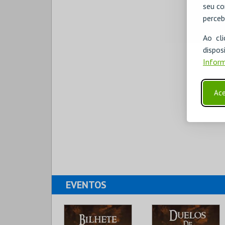
seu co
perceb
Ao cl
disp
Inform
Ace
EVENTOS