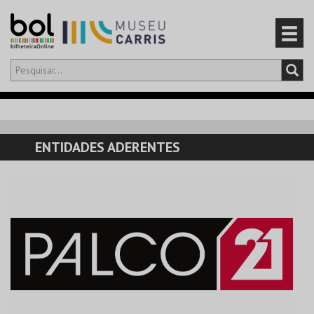
Olá,
iniciar sessão
PT
0
CARRINHO
ENTIDADES ADERENTES
EVENTOS
CARTÕES
PRODUTOS