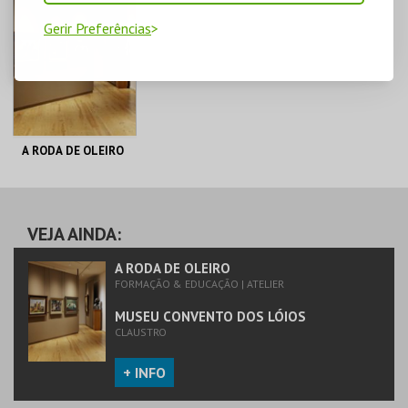
Gerir Preferências
A RODA DE OLEIRO
MUSEU CONVENTO
DOS LÓIOS
VEJA AINDA:
MAIS INFO
A RODA DE OLEIRO
FORMAÇÃO & EDUCAÇÃO | ATELIER
COMPRAR
MUSEU CONVENTO DOS LÓIOS
CLAUSTRO
+ INFO