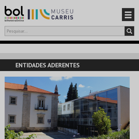
Olá,
iniciar sessão
PT
0
CARRINHO
ENTIDADES ADERENTES
EVENTOS
CARTÕES
PRODUTOS