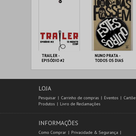
TRAILER -
NUNO PRATA -
EPISÓDIO #2
TODOS OS DIAS
FOSSEM
ESTES/OUTROS
AUDITÓRIO CCOP
AUDITÓRIO CCOP
LOJA
MAIS INFO
MAIS INFO
Pesquisar
Carrinho de compras
Eventos
Cartõe
Produtos
Livro de Reclamações
COMPRAR
COMPRAR
INFORMAÇÕES
Como Comprar
Privacidade & Segurança