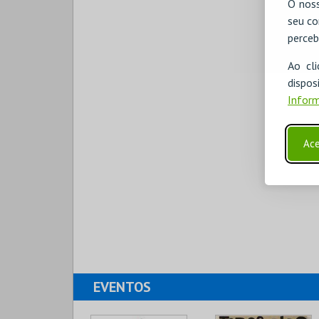
O noss
seu co
perceb
Ao cl
disp
Inform
Ace
EVENTOS