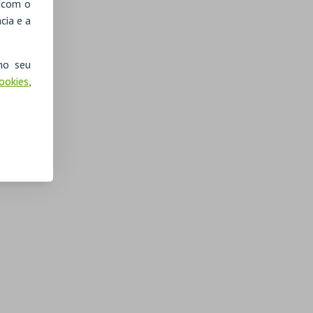
, com o
cia e a
no seu
Cookies
,