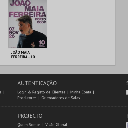
JOÃO MAIA
FERREIRA - 10
ANOS DE CARREIRA
AUDITÓRIO CCOP
AUTENTICAÇÃO
MAIS INFO
s
Login & Registo de Clientes
Minha Conta
Produtores
Orientadores de Salas
COMPRAR
PROJECTO
Quem Somos
Visão Global