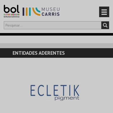
Olá,
iniciar sessão
PT
0
CARRINHO
ENTIDADES ADERENTES
EVENTOS
CARTÕES
PRODUTOS