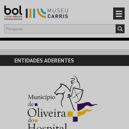
Olá,
iniciar sessão
PT
0
CARRINHO
ENTIDADES ADERENTES
EVENTOS
CARTÕES
PRODUTOS