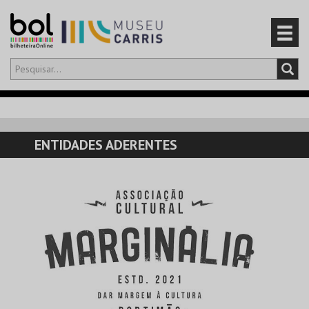
Olá,
iniciar sessão
PT
0
CARRINHO
ENTIDADES ADERENTES
EVENTOS
CARTÕES
PRODUTOS