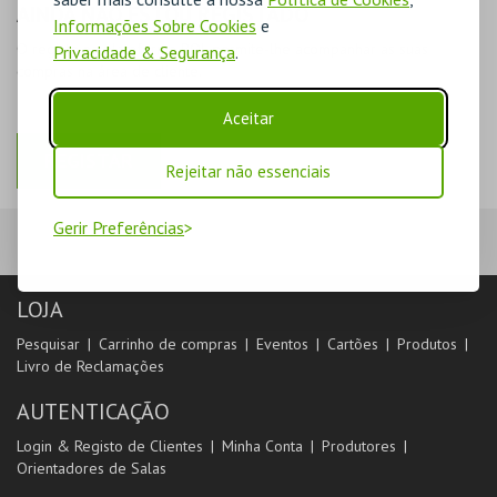
AINDA NÃO ESTOU REGISTADO
Informações Sobre Cookies
e
O registo na plataforma BOL permite-lhe acompanhar as suas
Privacidade & Segurança
.
compras na área de cliente.
Aceitar
REGISTAR
Rejeitar não essenciais
Gerir Preferências
LOJA
Pesquisar
Carrinho de compras
Eventos
Cartões
Produtos
Livro de Reclamações
AUTENTICAÇÃO
Login & Registo de Clientes
Minha Conta
Produtores
Orientadores de Salas