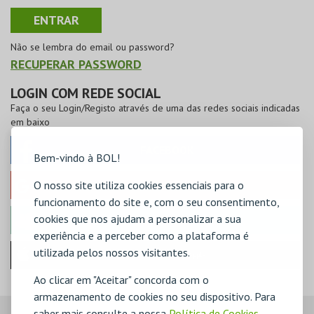
Não se lembra do email ou password?
RECUPERAR PASSWORD
LOGIN COM REDE SOCIAL
Faça o seu Login/Registo através de uma das redes sociais indicadas
em baixo
FACEBOOK
Bem-vindo à BOL!
O nosso site utiliza cookies essenciais para o
GOOGLE
funcionamento do site e, com o seu consentimento,
cookies que nos ajudam a personalizar a sua
MICROSOFT
experiência e a perceber como a plataforma é
utilizada pelos nossos visitantes.
Iniciar sessão com a Apple
Ao clicar em "Aceitar" concorda com o
armazenamento de cookies no seu dispositivo. Para
saber mais consulte a nossa
Política de Cookies
,