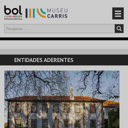
Olá,
iniciar sessão
PT
0
CARRINHO
ENTIDADES ADERENTES
EVENTOS
CARTÕES
PRODUTOS