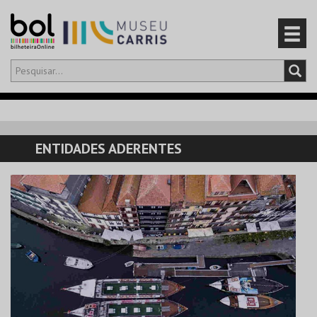
Olá,
iniciar sessão
PT
0
CARRINHO
ENTIDADES ADERENTES
EVENTOS
CARTÕES
PRODUTOS