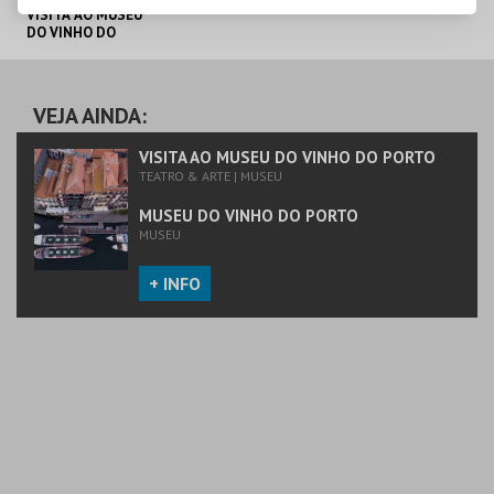
VISITA AO MUSEU
DO VINHO DO
PORTO
MUSEU DO VINHO
DO PORTO
VEJA AINDA:
MAIS INFO
VISITA AO MUSEU DO VINHO DO PORTO
TEATRO & ARTE | MUSEU
COMPRAR
MUSEU DO VINHO DO PORTO
MUSEU
+ INFO