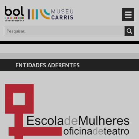
Olá,
iniciar sessão
PT
0
CARRINHO
ENTIDADES ADERENTES
EVENTOS
CARTÕES
PRODUTOS