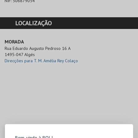
NIF:
506879054
LOCALIZAÇÃO
MORADA
Rua Eduardo Augusto Pedroso 16 A

1495-047 Algés
Direcções para T. M. Amélia Rey Colaço
Bem-vindo à BOL!