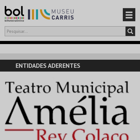
Olá,
iniciar sessão
PT
0
CARRINHO
ENTIDADES ADERENTES
EVENTOS
CARTÕES
PRODUTOS