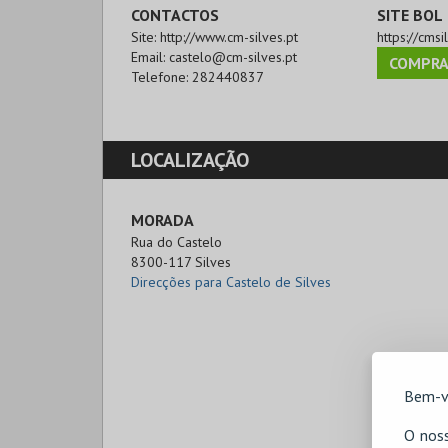
CONTACTOS
SITE BOL
Site:
http://www.cm-silves.pt
https://cmsi
Email:
castelo@cm-silves.pt
COMPRA
Telefone:
282440837
LOCALIZAÇÃO
MORADA
Rua do Castelo 

8300-117 Silves
Direcções para Castelo de Silves
Bem-v
O noss